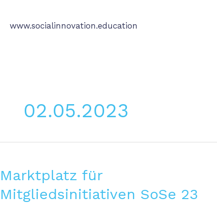
Zum
Main
Inhalt
Menu
www.socialinnovation.education
springen
02.05.2023
Marktplatz
für
Mitgliedsinitiativen
Marktplatz für
SoSe
Mitgliedsinitiativen SoSe 23
23