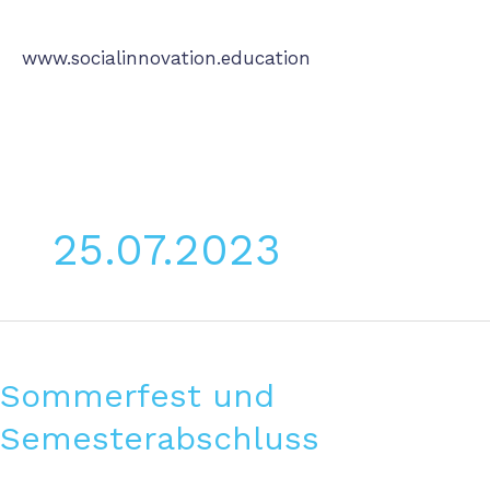
Zum
Main
Inhalt
Menu
www.socialinnovation.education
springen
25.07.2023
Sommerfest
und
Semesterabschluss
Sommerfest und
Semesterabschluss